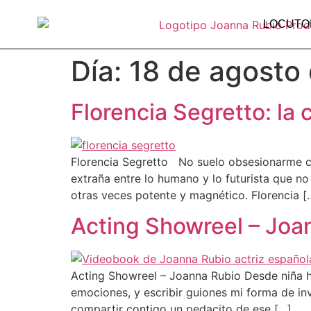
LOCUTO
Día:
18 de agosto
Florencia Segretto: l
Florencia Segretto No suelo obsesionarme con
extraña entre lo humano y lo futurista que no
otras veces potente y magnético. Florencia [
Acting Showreel – Joa
Acting Showreel – Joanna Rubio Desde niña he
emociones, y escribir guiones mi forma de in
compartir contigo un pedacito de ese […]