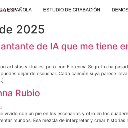
RA ESPAÑOLA
ESTUDIO DE GRABACIÓN
DEMO
 de 2025
a cantante de IA que me tien
 artistas virtuales, pero con Florencia Segretto ha pasado
 puedes dejar de escuchar. Cada canción suya parece llevar
…]
nna Rubio
 vivido con un pie en los escenarios y otro en los cuader
ventar mundos. Esa mezcla de interpretar y crear historia