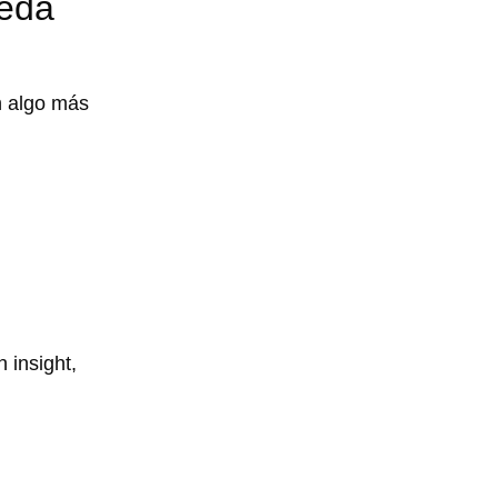
ueda
n algo más
 insight,