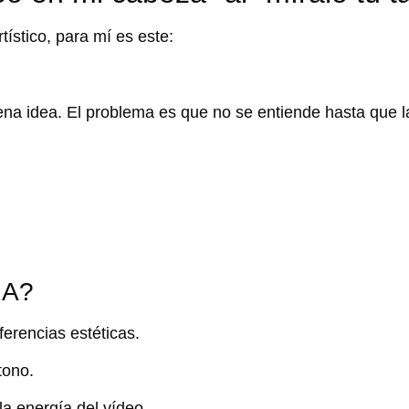
tístico, para mí es este:
ena idea. El problema es que
no se entiende
hasta que l
IA?
eferencias estéticas.
tono.
la energía del vídeo.