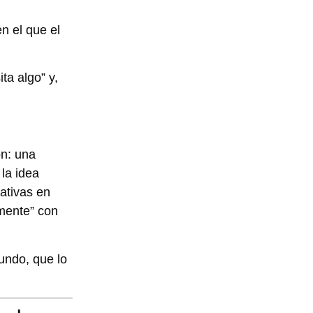
n el que el
ta algo” y,
on: una
la idea
ativas en
mente” con
undo, que lo