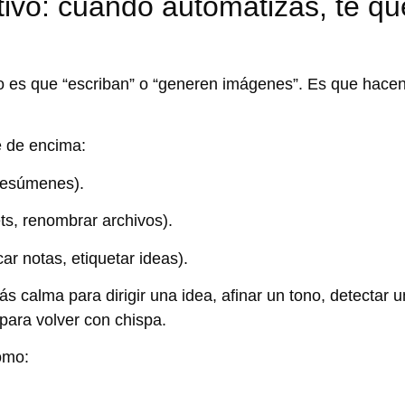
ivo: cuando automatizas, te q
 es que “escriban” o “generen imágenes”. Es que hace
te de encima:
 resúmenes).
ts, renombrar archivos).
car notas, etiquetar ideas).
 calma para dirigir una idea, afinar un tono, detectar un
para volver con chispa.
omo: