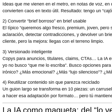
Ideas que me vienen en el metro, en notas de voz, en 
convierten caos en texto útil. Resultado: tengo un “caj
2) Convertir “brief borroso” en brief usable
El típico “queremos algo fresco, premium, joven, pero s
aclaración, detectar contradicciones, y devolver un bri
cliente, pero la mejora: llegas con el terreno limpio.
3) Versionado inteligente
Copys para anuncios, titulares, claims, CTAs… La IA 
yo no busco “que me lo escriba”. Busco
opciones para 
irónico? ¿Más emocional? ¿Más “lujo silencioso”? ¿Má
4) Reutilizar contenido sin que parezca reciclado
Un guion largo se transforma en 10 piezas: un carrusel,
a hacer esa adaptación por formato… pero tú mantiene
La IA como maqueta: del “lo ve