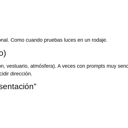
onal
. Como cuando pruebas luces en un rodaje.
o)
ón, vestuario, atmósfera). A veces con prompts muy senci
idir dirección.
sentación”