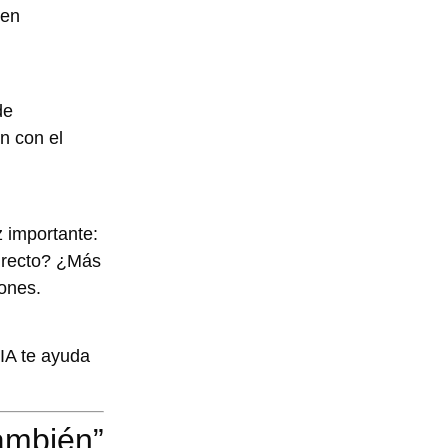
men
de
n con el
 importante:
irecto? ¿Más
ones.
 IA te ayuda
también”