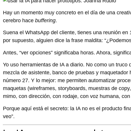
Hay un momento muy concreto en el día de una creativa 
cerebro hace
buffering
.
Suena el WhatsApp del cliente, tienes una reunión en 1
por supuesto, alguien dice la frase maldita:
“¿Podemos 
Antes, “ver opciones” significaba horas. Ahora, signifi
Yo uso herramientas de IA a diario. No como un truco 
mezcla de
asistente
,
banco de pruebas
y
maquetador h
número 27. Y lo mejor: me permiten
automatizar proc
maquetas
(wireframes, storyboards, muestras de copy,
mimo, con dirección, con rodaje, con voz humana, con c
Porque aquí está el secreto:
la IA no es el producto fi
veo”.