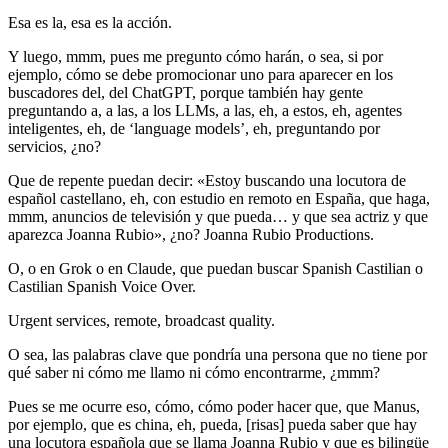
Esa es la, esa es la acción.
Y luego, mmm, pues me pregunto cómo harán, o sea, si por
ejemplo, cómo se debe promocionar uno para aparecer en los
buscadores del, del ChatGPT, porque también hay gente
preguntando a, a las, a los LLMs, a las, eh, a estos, eh, agentes
inteligentes, eh, de ‘language models’, eh, preguntando por
servicios, ¿no?
Que de repente puedan decir: «Estoy buscando una locutora de
español castellano, eh, con estudio en remoto en España, que haga,
mmm, anuncios de televisión y que pueda… y que sea actriz y que
aparezca Joanna Rubio», ¿no? Joanna Rubio Productions.
O, o en Grok o en Claude, que puedan buscar Spanish Castilian o
Castilian Spanish Voice Over.
Urgent services, remote, broadcast quality.
O sea, las palabras clave que pondría una persona que no tiene por
qué saber ni cómo me llamo ni cómo encontrarme, ¿mmm?
Pues se me ocurre eso, cómo, cómo poder hacer que, que Manus,
por ejemplo, que es china, eh, pueda, [risas] pueda saber que hay
una locutora española que se llama Joanna Rubio y que es bilingüe