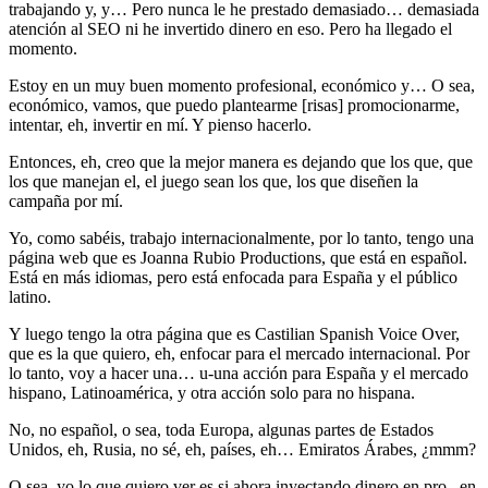
trabajando y, y… Pero nunca le he prestado demasiado… demasiada
atención al SEO ni he invertido dinero en eso. Pero ha llegado el
momento.
Estoy en un muy buen momento profesional, económico y… O sea,
económico, vamos, que puedo plantearme [risas] promocionarme,
intentar, eh, invertir en mí. Y pienso hacerlo.
Entonces, eh, creo que la mejor manera es dejando que los que, que
los que manejan el, el juego sean los que, los que diseñen la
campaña por mí.
Yo, como sabéis, trabajo internacionalmente, por lo tanto, tengo una
página web que es Joanna Rubio Productions, que está en español.
Está en más idiomas, pero está enfocada para España y el público
latino.
Y luego tengo la otra página que es Castilian Spanish Voice Over,
que es la que quiero, eh, enfocar para el mercado internacional. Por
lo tanto, voy a hacer una… u-una acción para España y el mercado
hispano, Latinoamérica, y otra acción solo para no hispana.
No, no español, o sea, toda Europa, algunas partes de Estados
Unidos, eh, Rusia, no sé, eh, países, eh… Emiratos Árabes, ¿mmm?
O sea, yo lo que quiero ver es si ahora inyectando dinero en pro– en