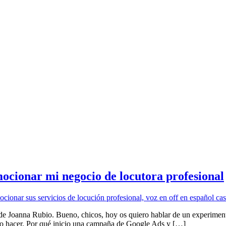
cionar mi negocio de locutora profesional
oanna Rubio. Bueno, chicos, hoy os quiero hablar de un experimento
ero hacer. Por qué inicio una campaña de Google Ads y […]