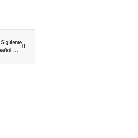
Siguiente
Publicidad Meetic 2022 con mi voz!-Locutora Español Castellano