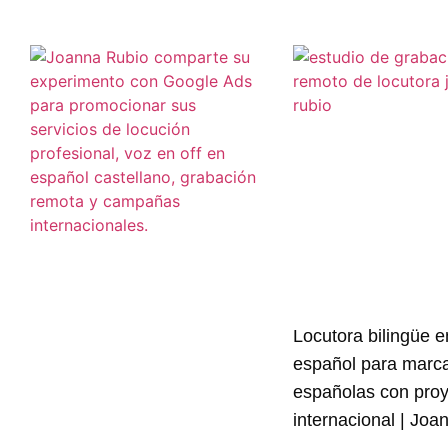
Locutora bilingüe e
español para marc
españolas con pro
internacional | Joa