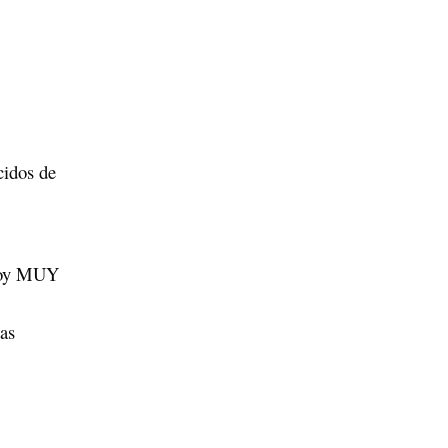
cidos de
stoy MUY
as