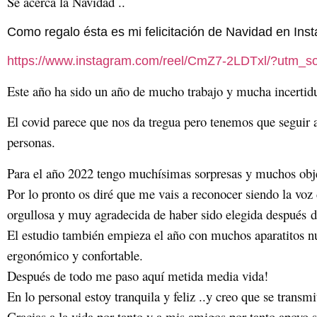
Se acerca la Navidad ..
Como regalo ésta es mi felicitación de Navidad en Ins
https://www.instagram.com/reel/CmZ7-2LDTxl/?utm_s
Este año ha sido un año de mucho trabajo y mucha incerti
El covid parece que nos da tregua pero tenemos que seguir a
personas.
Para el año 2022 tengo muchísimas sorpresas y muchos objet
Por lo pronto os diré que me vais a reconocer siendo la v
orgullosa y muy agradecida de haber sido elegida después d
El estudio también empieza el año con muchos aparatitos n
ergonómico y confortable.
Después de todo me paso aquí metida media vida!
En lo personal estoy tranquila y feliz ..y creo que se transm
Gracias a la vida por tanto y a mis amigos por tanto apoyo 